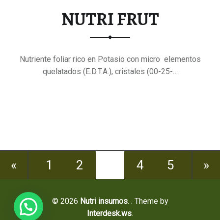
NUTRI FRUT
Nutriente foliar rico en Potasio con micro elementos
quelatados (E.D.T.A.), cristales (00-25-…
"NUTRI
Continue reading
…
FRUT"
«
1
2
3
4
5
»
© 2026
Nutri insumos
.
. Theme by
Interdesk.ws
.