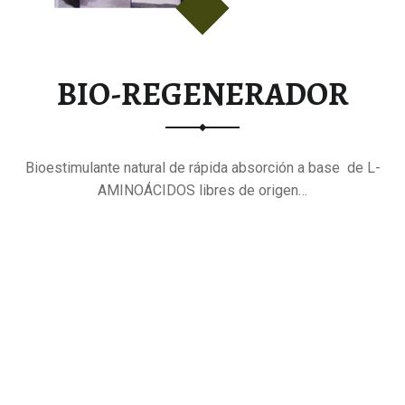
BIO-REGENERADOR
Bioestimulante natural de rápida absorción a base de L-
AMINOÁCIDOS libres de origen…
"BIO-
Continue reading
…
REGENERADOR"