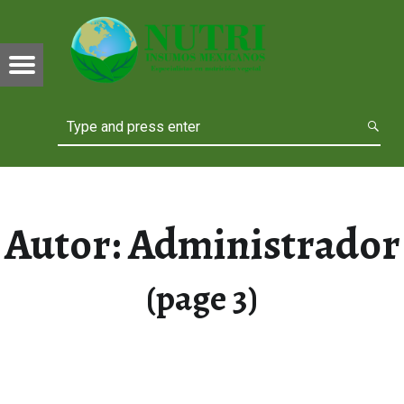
NUTRI
TRI
INSUMOS
Menu
SUMOS
Search
Autor:
Administrador
(page 3)