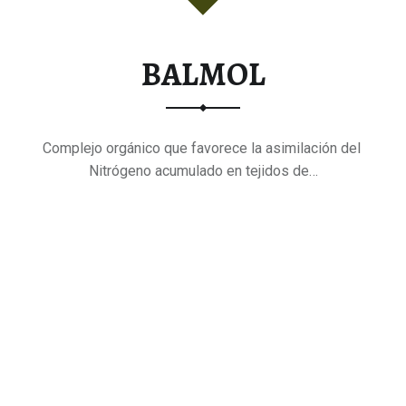
BALMOL
Complejo orgánico que favorece la asimilación del
Nitrógeno acumulado en tejidos de…
"BALMOL"
Continue reading
…