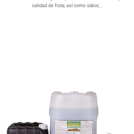
calidad de fruta; así como sabor,…
"NUTRI
Continue reading
…
POTASH
0-
5-
35"