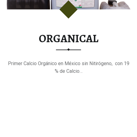
ORGANICAL
Primer Calcio Orgánico en México sin Nitirógeno, con 19
% de Calcio…
"ORGANICAL"
Continue reading
…