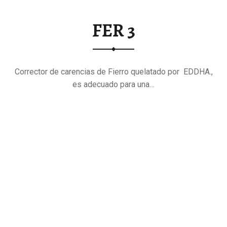
FER 3
Corrector de carencias de Fierro quelatado por EDDHA.,
es adecuado para una…
"FER
Continue reading
…
3"